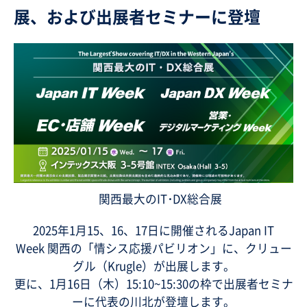
展、および出展者セミナーに登壇
関西最大のIT･DX総合展
2025年1月15
、
16
、
17日に開催される
Japan IT
Week
関西の「
情シス応援パビリオン」に、
クリュー
グル（
Krugle）が出展します。
更に、
1
月
16
日（木）
15:
10~15:30
の枠で出展者セミナ
ーに代表の川北が登壇します。