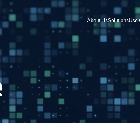
About Us
Solutions
Use 
e